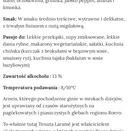
siano, brzoskwinia, gruszka, jabłko peppin, ananas i
limonka.
Smak:
W smaku średnio treściwe, wytrawne i delikatne,
z trwałym finiszem z nutą migdałową.
Pasuje do:
Lekkie przekąski, zupy zmiksowane, lekkie
dania rybne, makarony wegetariańskie, sałatki, kuchnia
chińska (kurczak z brokułami w brązowym sosie,
smażony ryż), kuchnia tajska (bakłażan w sosie
bazyliowym)
Zawartość alkocholu :
13 %
Temperatura podawania :
8/10°C
Arneis, którego pochodzenie ginie w mrokach dziejów,
jest uprawiany od czasów starożytnych na
pagórkowatych i piaszczystych glebach regionu Roero.
To właśnie tutaj Tenuta Laramè jest właścicielem
ekologicznych winnic, z których powstaje Roero Arneis.