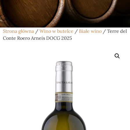
Strona główna
/
Wino w butelce
/
Białe wino
/ Terre del
Conte Roero Arneis DOCG 2025