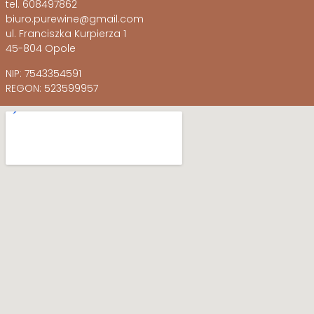
tel. 608497862
biuro.purewine@gmail.com
ul. Franciszka Kurpierza 1
45-804 Opole
NIP: 7543354591
REGON: 523599957