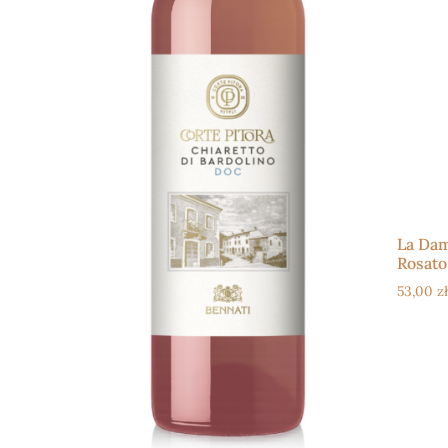
La Da
Rosato
53,00
zł