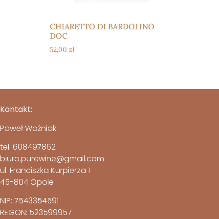
CHIARETTO DI BARDOLINO
DOC
52,00
zł
Kontakt:
Paweł Woźniak
tel. 608497862
biuro.purewine@gmail.com
ul. Franciszka Kurpierza 1
45-804 Opole
NIP: 7543354591
REGON: 523599957