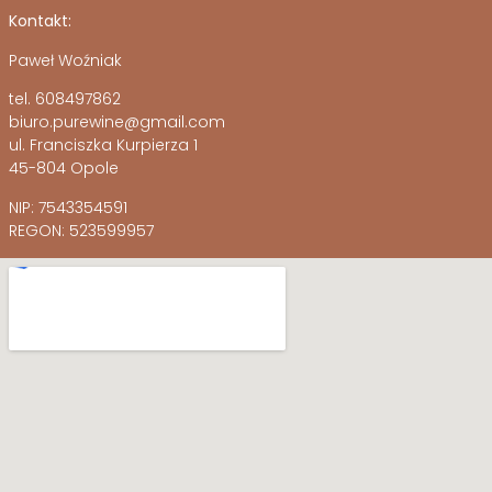
Kontakt:
Paweł Woźniak
tel. 608497862
biuro.purewine@gmail.com
ul. Franciszka Kurpierza 1
45-804 Opole
NIP: 7543354591
REGON: 523599957