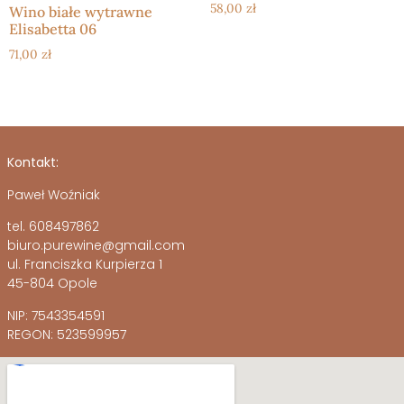
58,00
zł
Wino białe wytrawne
Elisabetta 06
71,00
zł
Kontakt:
Paweł Woźniak
tel. 608497862
biuro.purewine@gmail.com
ul. Franciszka Kurpierza 1
45-804 Opole
NIP: 7543354591
REGON: 523599957