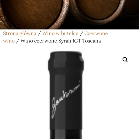
Strona główna
/
Wino w butelce
/
Czerwone
wino
/ Wino czerwone Syrah IGT Toscana