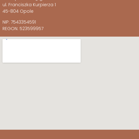
ul. Franciszka Kurpierza 1
45-804 Opole
NIP: 7543354591
REGON: 523599957