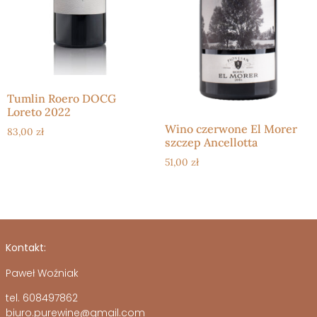
Tumlin Roero DOCG
Loreto 2022
Wino czerwone El Morer
83,00
zł
szczep Ancellotta
51,00
zł
Kontakt:
Paweł Woźniak
tel. 608497862
biuro.purewine@gmail.com