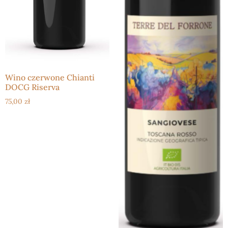
Wino czerwone Chianti
DOCG Riserva
75,00
zł