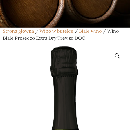
Strona główna
/
Wino w butelce
/
Białe wino
/ Wino
Białe Prosecco Extra Dry Treviso DOC