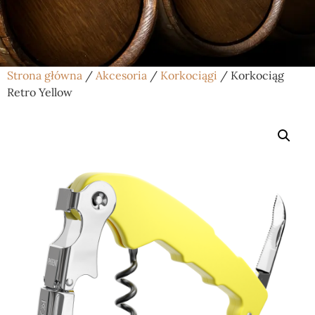
Strona główna
/
Akcesoria
/
Korkociągi
/ Korkociąg
Retro Yellow