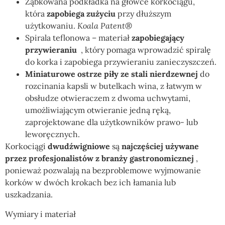
Ząbkowana podkładka na główce korkociągu,
która
zapobiega zużyciu
przy dłuższym
użytkowaniu.
Koala Patent®
Spirala teflonowa – materiał
zapobiegający
przywieraniu
, który pomaga wprowadzić spiralę
do korka i zapobiega przywieraniu zanieczyszczeń.
Miniaturowe ostrze piły ze stali nierdzewnej
do
rozcinania kapsli w butelkach wina, z łatwym w
obsłudze otwieraczem z dwoma uchwytami,
umożliwiającym otwieranie jedną ręką,
zaprojektowane dla użytkowników prawo- lub
leworęcznych.
Korkociągi
dwudźwigniowe
są
najczęściej używane
przez profesjonalistów z branży gastronomicznej
,
ponieważ pozwalają na bezproblemowe wyjmowanie
korków w dwóch krokach bez ich łamania lub
uszkadzania.
Wymiary i materiał