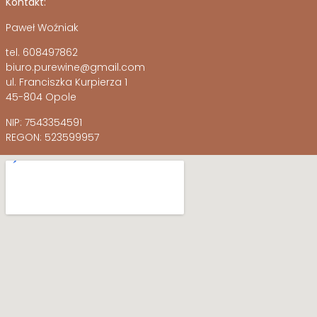
Kontakt:
Paweł Woźniak
tel. 608497862
biuro.purewine@gmail.com
ul. Franciszka Kurpierza 1
45-804 Opole
NIP: 7543354591
REGON: 523599957