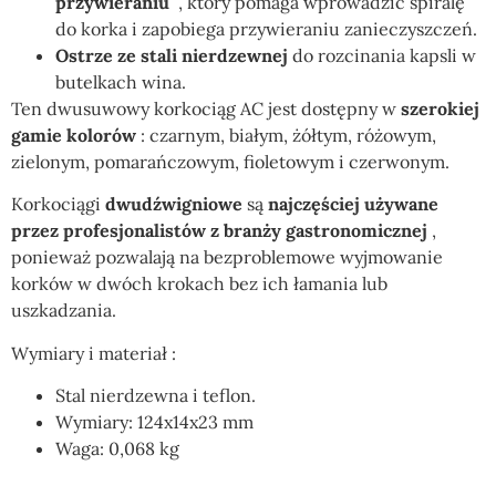
przywieraniu
, który pomaga wprowadzić spiralę
do korka i zapobiega przywieraniu zanieczyszczeń.
Ostrze ze stali nierdzewnej
do rozcinania kapsli w
butelkach wina.
Ten dwusuwowy korkociąg AC jest dostępny w
szerokiej
gamie kolorów
: czarnym, białym, żółtym, różowym,
zielonym, pomarańczowym, fioletowym i czerwonym.
Korkociągi
dwudźwigniowe
są
najczęściej używane
przez profesjonalistów z branży gastronomicznej
,
ponieważ pozwalają na bezproblemowe wyjmowanie
korków w dwóch krokach bez ich łamania lub
uszkadzania.
Wymiary i materiał :
Stal nierdzewna i teflon.
Wymiary: 124x14x23 mm
Waga: 0,068 kg