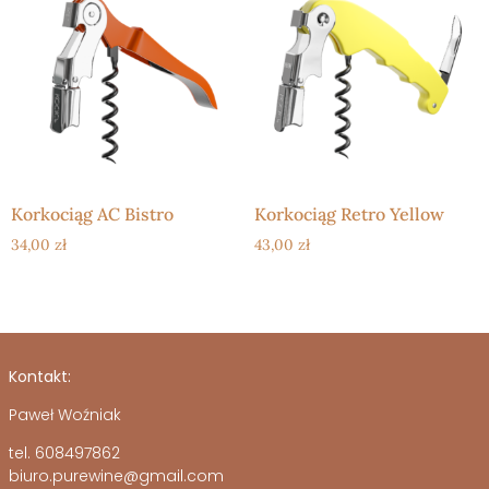
Korkociąg AC Bistro
Korkociąg Retro Yellow
34,00
zł
43,00
zł
Kontakt:
Paweł Woźniak
tel. 608497862
biuro.purewine@gmail.com