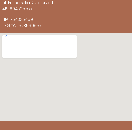
ul. Franciszka Kurpierza 1
45-804 Opole
NIP: 7543354591
REGON: 523599957