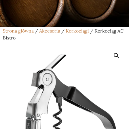
Strona główna
/
Akcesoria
/
Korkociągi
/ Korkociąg AC
Bistro