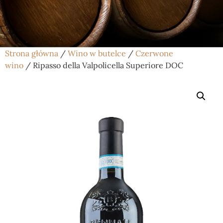
Strona główna
/
Wino w butelce
/
Czerwone
wino
/ Ripasso della Valpolicella Superiore DOC