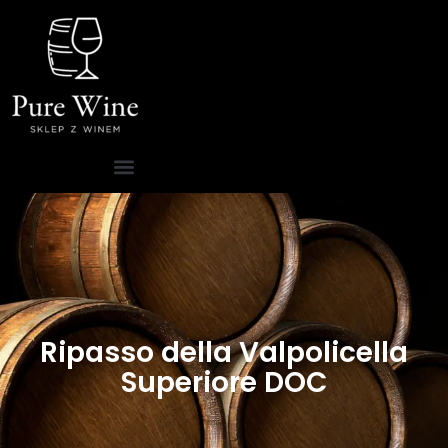
Ripasso della Valpolicella
Superiore DOC