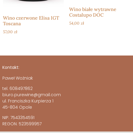
Wino białe wytrawne
Costalupo DOC
Wino czerwone Elisa IGT
Toscana
54,00
zł
57,00
zł
Kontakt:
Paweł Woźniak
tel. 608497862
biuro.purewine@gmail.com
ul. Franciszka Kurpierza 1
45-804 Opole
NIP: 7543354591
REGON: 523599957