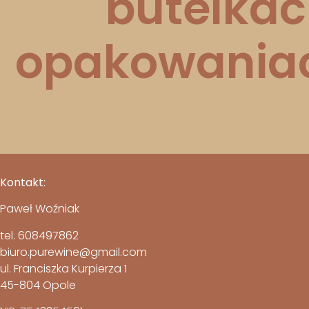
butelkac
opakowaniac
Kontakt:
Paweł Woźniak
tel. 608497862
biuro.purewine@gmail.com
ul. Franciszka Kurpierza 1
45-804 Opole