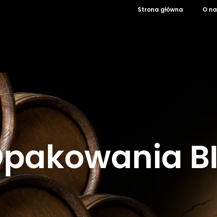
Strona główna
O na
pakowania B