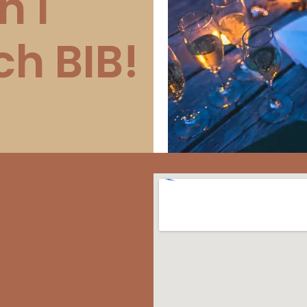
h i
h BIB!