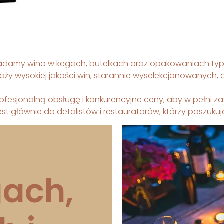
iadamy wino w kegach, butelkach oraz opakowaniach typu
daży wysokiej jakości win, starannie wyselekcjonowanych
ofesjonalną obsługę i konkurencyjne ceny, aby w pełni z
st głównie do detalistów i restauratorów, którzy poszukuj
ach,