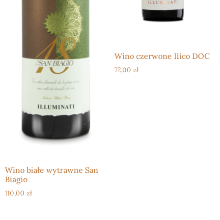
Wino czerwone Ilico DOC
72,00
zł
Wino białe wytrawne San
Biagio
110,00
zł