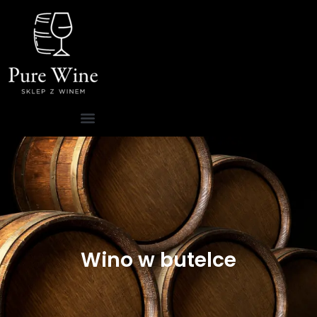
Wino w butelce