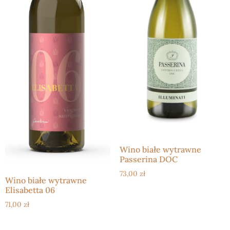
Wino białe wytrawne
Passerina DOC
73,00
zł
Wino białe wytrawne
Elisabetta 06
71,00
zł