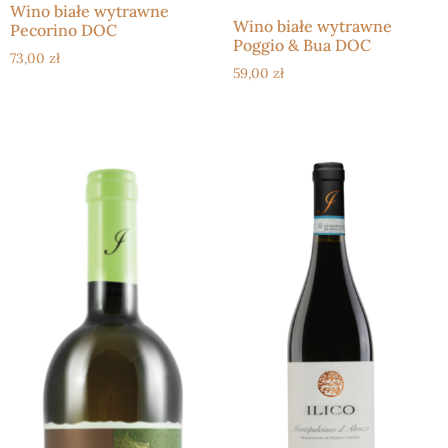
Wino białe wytrawne
Wino białe wytrawne
Pecorino DOC
Poggio & Bua DOC
73,00
zł
59,00
zł