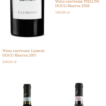
Wino czerwone PIELUNI
DOCG Riserva 2019
330,00
zł
Wino czerwone Lument
DOCG Riserva 2017
239,00
zł